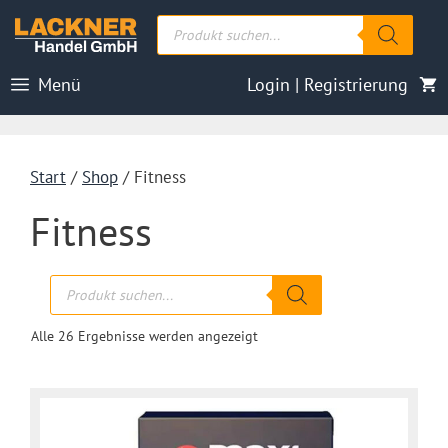
Zum
Products
Inhalt
search
springen
Menü
Login | Registrierung
Start
/
Shop
/ Fitness
Fitness
Products
search
Nach
Alle 26 Ergebnisse werden angezeigt
Aktualität
sortiert