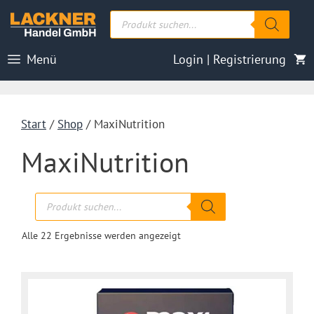
Zum
Products
Inhalt
search
springen
Menü
Login | Registrierung
Start
/
Shop
/ MaxiNutrition
MaxiNutrition
Products
search
Nach
Alle 22 Ergebnisse werden angezeigt
Aktualität
sortiert