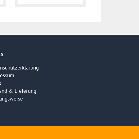
ks
nschutzerklärung
ressum
s
and & Lieferung
ungsweise