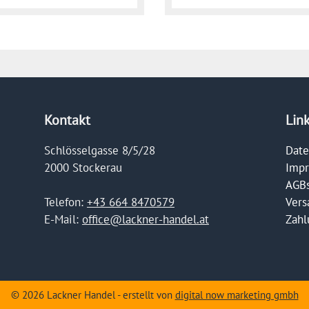
Kontakt
Lin
Schlösselgasse 8/5/28
Date
2000 Stockerau
Imp
AGB
Vers
Telefon:
+43 664 8470579
Zahl
E-Mail:
office@lackner-handel.at
© 2026 Lackner Handel - erstellt von
digital now marketing gmbh