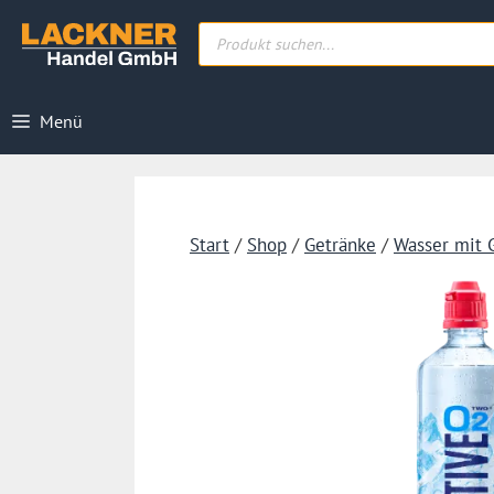
Zum
Products
Inhalt
search
springen
Menü
Start
/
Shop
/
Getränke
/
Wasser mit 