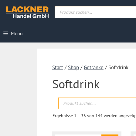
Zum
Products
Inhalt
search
springen
Menü
Start
/
Shop
/
Getränke
/ Softdrink
Softdrink
Products
search
Ergebnisse 1 – 36 von 144 werden angezeig