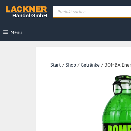
Zum
Products
Inhalt
search
springen
Menü
Start
/
Shop
/
Getränke
/ BOMBA Ener