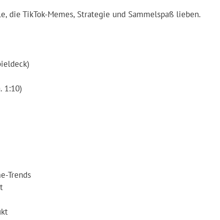
lle, die TikTok-Memes, Strategie und Sammelspaß lieben.
pieldeck)
. 1:10)
me-Trends
t
ukt