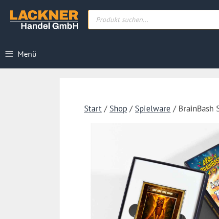
Zum
Products
Inhalt
search
springen
Menü
Start
/
Shop
/
Spielware
/ BrainBash S