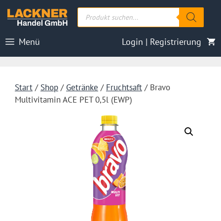
Zum
Products
Inhalt
search
springen
Menü
Login | Registrierung
Start
/
Shop
/
Getränke
/
Fruchtsaft
/ Bravo
Multivitamin ACE PET 0,5l (EWP)