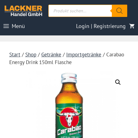
Zum
Products
Inhalt
search
springen
Menü
Login | Registrierung
Start
/
Shop
/
Getränke
/
Importgetränke
/ Carabao
Energy Drink 150ml Flasche