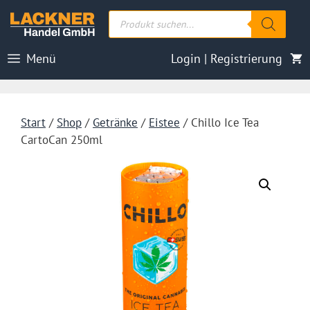
Zum
Products
Inhalt
search
springen
Menü
Login | Registrierung
Start
/
Shop
/
Getränke
/
Eistee
/ Chillo Ice Tea
CartoCan 250ml