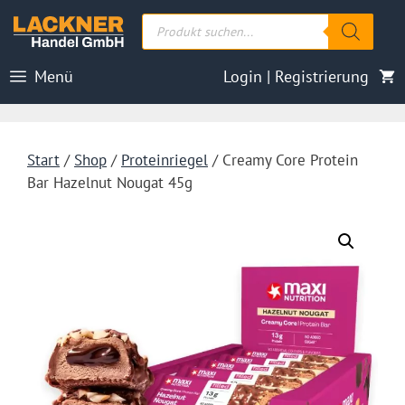
Zum
Products
Inhalt
search
springen
Menü
Login | Registrierung
Start
/
Shop
/
Proteinriegel
/ Creamy Core Protein
Bar Hazelnut Nougat 45g