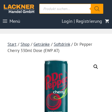
Zum
Products
Inhalt
search
springen
Menü
Login | Registrierung
Start
/
Shop
/
Getränke
/
Softdrink
/ Dr Pepper
Cherry 330ml Dose (EWP AT)