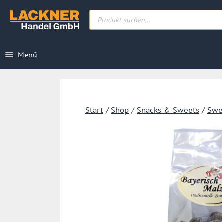
Zum
Products
Inhalt
search
springen
Menü
Start
/
Shop
/
Snacks & Sweets
/
Swe