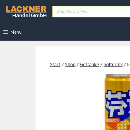
Zum
Products
Inhalt
search
springen
Menü
Start
/
Shop
/
Getränke
/
Softdrink
/ F