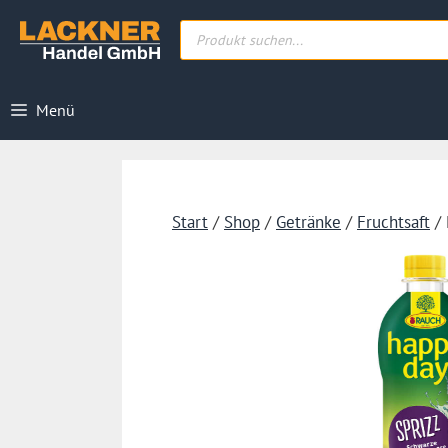
Zum
Products
Inhalt
search
springen
Menü
Start
/
Shop
/
Getränke
/
Fruchtsaft
/ 