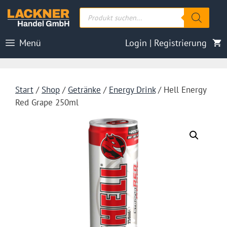
Zum
Products
Inhalt
search
springen
Menü
Login | Registrierung
Start
/
Shop
/
Getränke
/
Energy Drink
/ Hell Energy
Red Grape 250ml