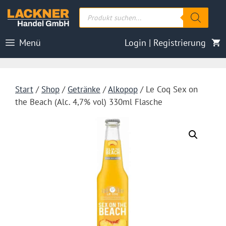
Zum
Products
Inhalt
search
springen
Menü
Login | Registrierung
Start
/
Shop
/
Getränke
/
Alkopop
/ Le Coq Sex on
the Beach (Alc. 4,7% vol) 330ml Flasche