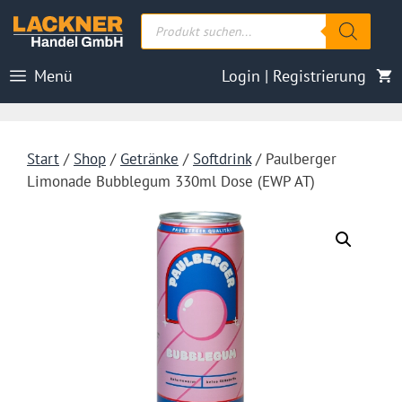
Zum
Products
Inhalt
search
springen
Menü
Login | Registrierung
Start
/
Shop
/
Getränke
/
Softdrink
/ Paulberger
Limonade Bubblegum 330ml Dose (EWP AT)