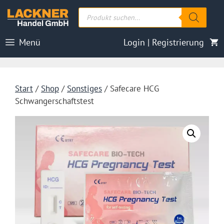
Zum
Products
Inhalt
search
springen
Menü
Login | Registrierung
Start
/
Shop
/
Sonstiges
/ Safecare HCG
Schwangerschaftstest