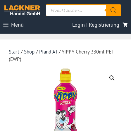
Zum
Products
Inhalt
search
springen
Menü
Login | Registrierung
Start
/
Shop
/
Pfand AT
/ YIPPY Cherry 330ml PET
(EWP)