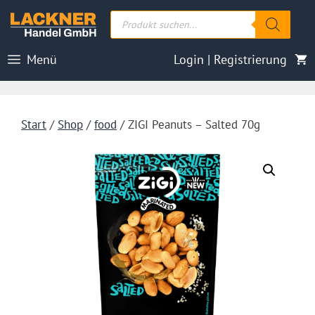
Zum
Products
Inhalt
search
springen
Menü
Login | Registrierung
Start
/
Shop
/
food
/ ZIGI Peanuts – Salted 70g