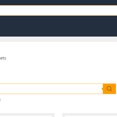
ets
Nach
t
Aktualität
sortiert