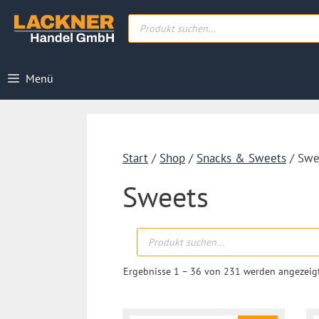
Zum
Products
Inhalt
search
springen
Menü
Start
/
Shop
/
Snacks & Sweets
/ Swe
Sweets
Products
search
Ergebnisse 1 – 36 von 231 werden angezeig