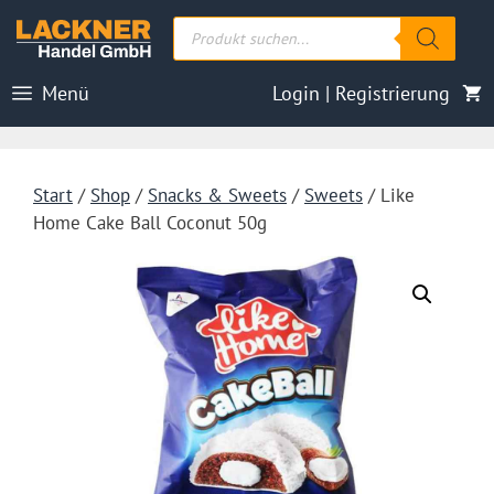
Zum
Products
Inhalt
search
springen
Menü
Login | Registrierung
Start
/
Shop
/
Snacks & Sweets
/
Sweets
/ Like
Home Cake Ball Coconut 50g