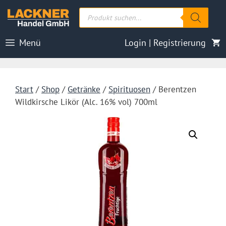
Zum
Products
Inhalt
search
springen
Menü
Login | Registrierung
Start
/
Shop
/
Getränke
/
Spirituosen
/ Berentzen
Wildkirsche Likör (Alc. 16% vol) 700ml