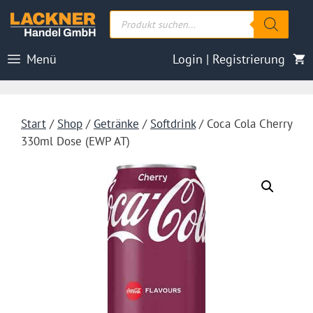
Zum
Products
Inhalt
search
springen
Menü
Login | Registrierung
Start
/
Shop
/
Getränke
/
Softdrink
/ Coca Cola Cherry
330ml Dose (EWP AT)