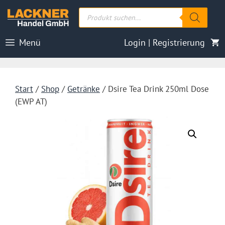
Zum
Products
Inhalt
search
springen
Menü
Login | Registrierung
Start
/
Shop
/
Getränke
/ Dsire Tea Drink 250ml Dose
(EWP AT)