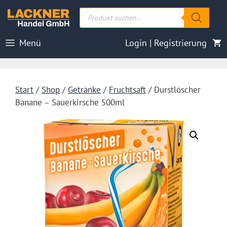
Zum
Products
Inhalt
search
springen
Menü
Login | Registrierung
Start
/
Shop
/
Getränke
/
Fruchtsaft
/ Durstlöscher
Banane – Sauerkirsche 500ml