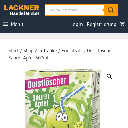
Zum
Products
Inhalt
search
springen
Menü
Login | Registrierung
Start
/
Shop
/
Getränke
/
Fruchtsaft
/ Durstlöscher
Saurer Apfel 500ml