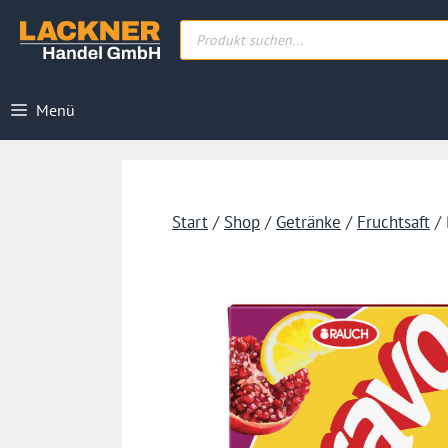
Zum
Products
Inhalt
search
springen
Menü
Start
/
Shop
/
Getränke
/
Fruchtsaft
/ 