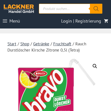
Zum
Products
Inhalt
search
springen
Menü
Login | Registrierung
Start
/
Shop
/
Getränke
/
Fruchtsaft
/ Rauch
Durstlöscher Kirsche Zitrone 0,5l (Tetra)